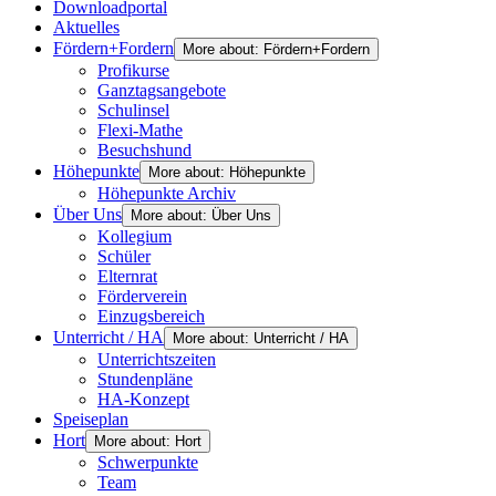
Downloadportal
Aktuelles
Fördern+Fordern
More about: Fördern+Fordern
Profikurse
Ganztagsangebote
Schulinsel
Flexi-Mathe
Besuchshund
Höhepunkte
More about: Höhepunkte
Höhepunkte Archiv
Über Uns
More about: Über Uns
Kollegium
Schüler
Elternrat
Förderverein
Einzugsbereich
Unterricht / HA
More about: Unterricht / HA
Unterrichtszeiten
Stundenpläne
HA-Konzept
Speiseplan
Hort
More about: Hort
Schwerpunkte
Team