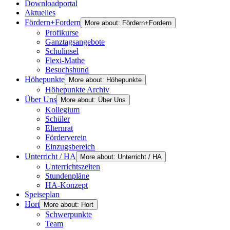
Downloadportal
Aktuelles
Fördern+Fordern
More about: Fördern+Fordern
Profikurse
Ganztagsangebote
Schulinsel
Flexi-Mathe
Besuchshund
Höhepunkte
More about: Höhepunkte
Höhepunkte Archiv
Über Uns
More about: Über Uns
Kollegium
Schüler
Elternrat
Förderverein
Einzugsbereich
Unterricht / HA
More about: Unterricht / HA
Unterrichtszeiten
Stundenpläne
HA-Konzept
Speiseplan
Hort
More about: Hort
Schwerpunkte
Team